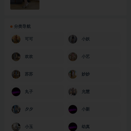
分类导航
可可
小妖
欢欢
小艺
苏苏
妙妙
丸子
允慧
夕夕
小新
小玉
幼真