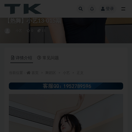
登录
全部
【热舞】小艺13-015期
小艺
0
15
详情介绍
常见问题
当前位置：
首页
舞蹈区
小艺
正文