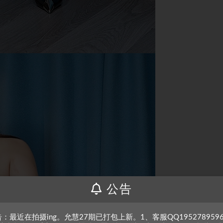
公告
：最近在拍摄ing。允慧27期已打包上新。1、客服QQ195278959