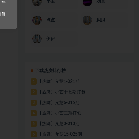
小玉
幼真
文件
脑自
点点
贝贝
伊伊
下载热度排行榜
【热舞】允慧1-021期
1
【热舞】小艺十七期打包
2
【热舞】允慧6-015期
3
【热舞】小艺三期打包
4
【热舞】允慧3-013期
5
【热舞】允慧15-025期
6