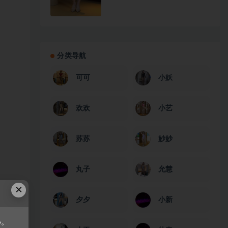
分类导航
可可
小妖
欢欢
小艺
苏苏
妙妙
丸子
允慧
×
夕夕
小新
6。