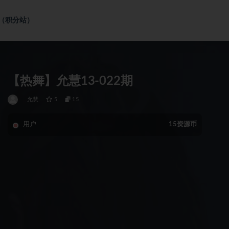
社（积分站）
【热舞】允慧13-022期
允慧
5
15
用户
15资源币