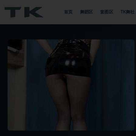
首页
舞蹈区
套图区
TK舞
全部