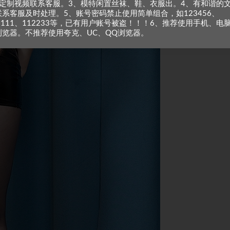
、定制视频联系客服。3、模特闲置丝袜、鞋、衣服出。4、有和谐的
联系客服及时处理。5、账号密码禁止使用简单组合，如123456、
1111、112233等，已有用户账号被盗！！！6、推荐使用手机、电
浏览器。不推荐使用夸克、UC、QQ浏览器。