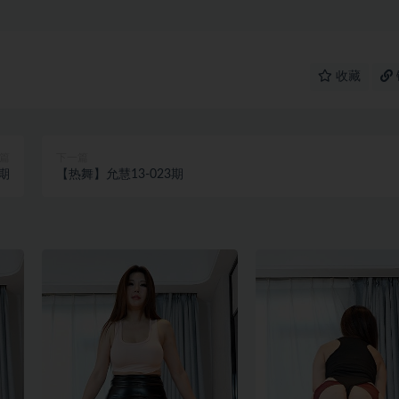
收藏
篇
下一篇
1期
【热舞】允慧13-023期