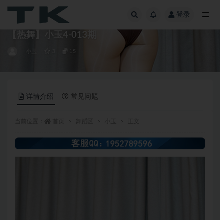
登录
全部
【热舞】小玉4-013期
小玉
3
15
详情介绍
常见问题
当前位置：
首页
舞蹈区
小玉
正文