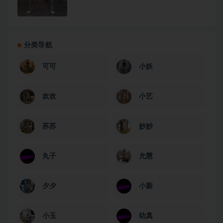
分类导航
可可
小妖
欢欢
小艺
苏苏
妙妙
丸子
允慧
夕夕
小新
小玉
幼真