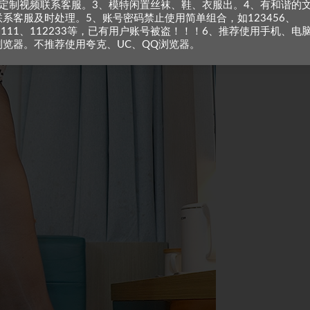
、定制视频联系客服。3、模特闲置丝袜、鞋、衣服出。4、有和谐的
联系客服及时处理。5、账号密码禁止使用简单组合，如123456、
1111、112233等，已有用户账号被盗！！！6、推荐使用手机、电
浏览器。不推荐使用夸克、UC、QQ浏览器。