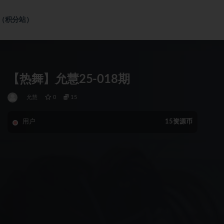
社（积分站）
【热舞】允慧25-018期
允慧
0
15
用户
15资源币