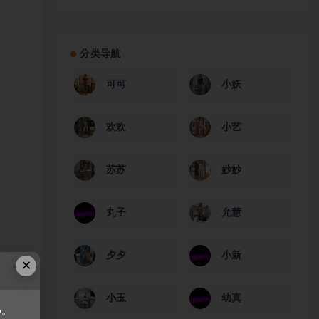
分类导航
可可
小妖
欢欢
小艺
苏苏
妙妙
丸子
允慧
夕夕
小新
×
小玉
幼真
6。