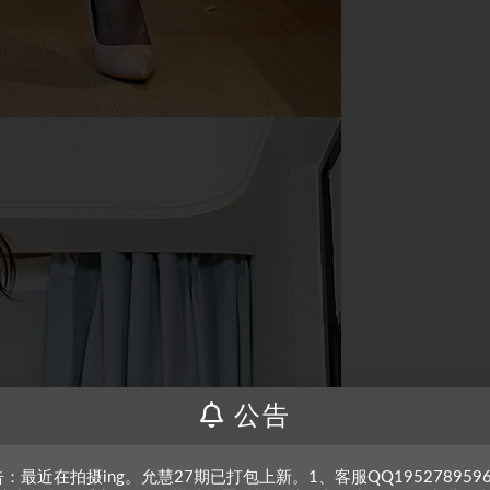
公告
：最近在拍摄ing。允慧27期已打包上新。1、客服QQ195278959