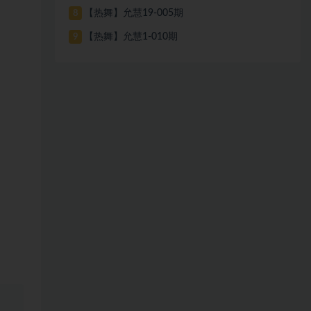
【热舞】允慧19-005期
8
【热舞】允慧1-010期
9
、