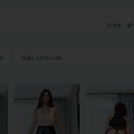
收藏
篇
下一篇
7期
【热舞】允慧25-019期