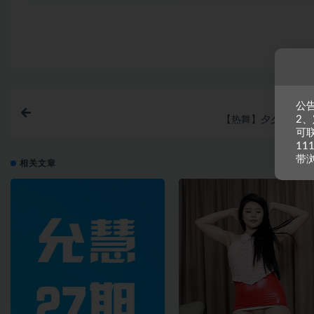
公告
上一
2
【热舞】夕夕46-02
可
11
带
相关文章