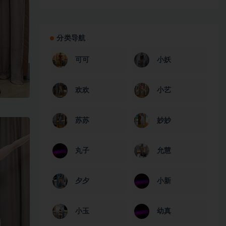
分类导航
可可
小妖
欢欢
小艺
苏苏
妙妙
丸子
允慧
夕夕
小新
小玉
幼真