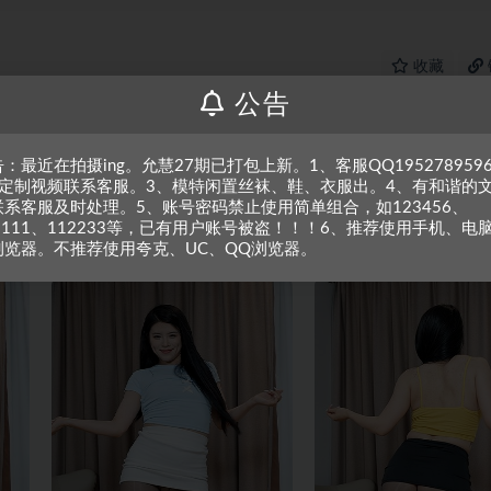
收藏
公告
：最近在拍摄ing。允慧27期已打包上新。1、客服QQ195278959
篇
下一篇
、定制视频联系客服。3、模特闲置丝袜、鞋、衣服出。4、有和谐的
0期
【热舞】允慧27-001期
联系客服及时处理。5、账号密码禁止使用简单组合，如123456、
1111、112233等，已有用户账号被盗！！！6、推荐使用手机、电
浏览器。不推荐使用夸克、UC、QQ浏览器。