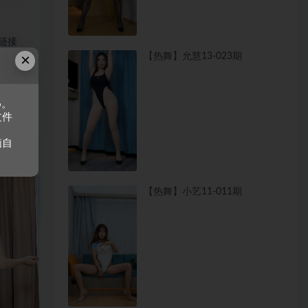
链接
×
【热舞】允慧13-023期
6。
文件
脑自
【热舞】小艺11-011期