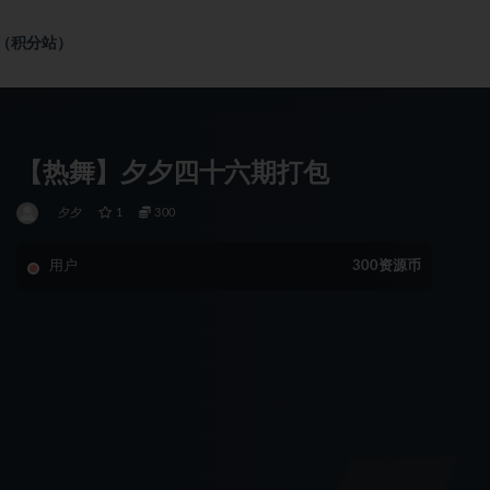
社（积分站）
【热舞】夕夕四十六期打包
夕夕
1
300
用户
300资源币