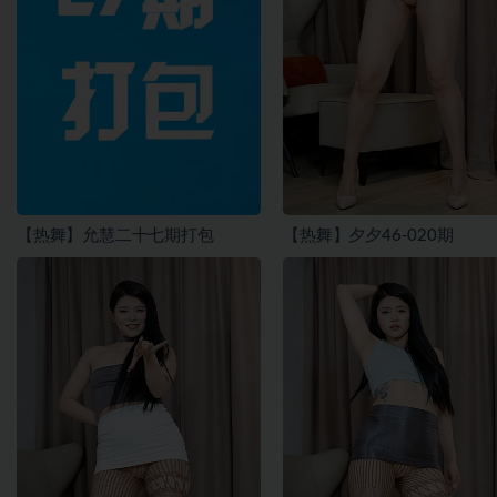
【热舞】允慧二十七期打包
【热舞】夕夕46-020期