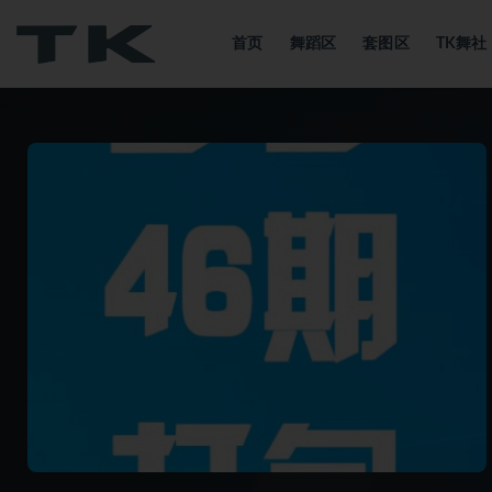
首页
舞蹈区
套图区
TK舞
全部