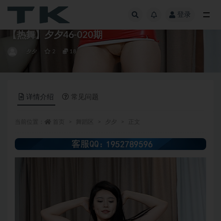
登录
全部
【热舞】夕夕46-020期
夕夕
2
18
详情介绍
常见问题
当前位置：
首页
舞蹈区
夕夕
正文