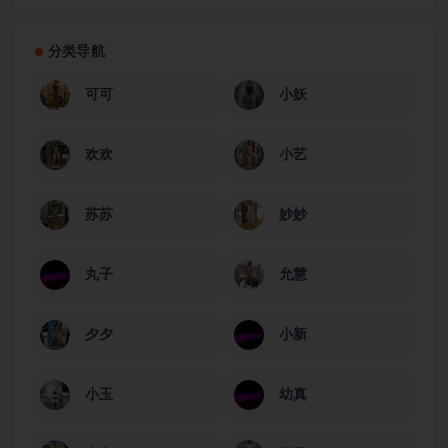
分类导航
可可
小妖
欢欢
小艺
苏苏
妙妙
丸子
允慧
夕夕
小新
小玉
幼真