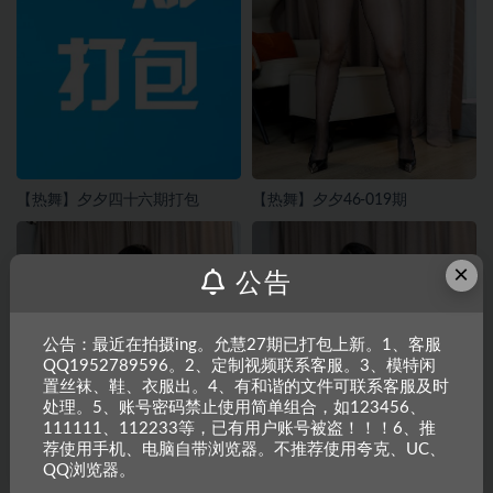
【热舞】夕夕四十六期打包
【热舞】夕夕46-019期
×
公告
公告：最近在拍摄ing。允慧27期已打包上新。1、客服
QQ1952789596。2、定制视频联系客服。3、模特闲
置丝袜、鞋、衣服出。4、有和谐的文件可联系客服及时
处理。5、账号密码禁止使用简单组合，如123456、
111111、112233等，已有用户账号被盗！！！6、推
荐使用手机、电脑自带浏览器。不推荐使用夸克、UC、
QQ浏览器。