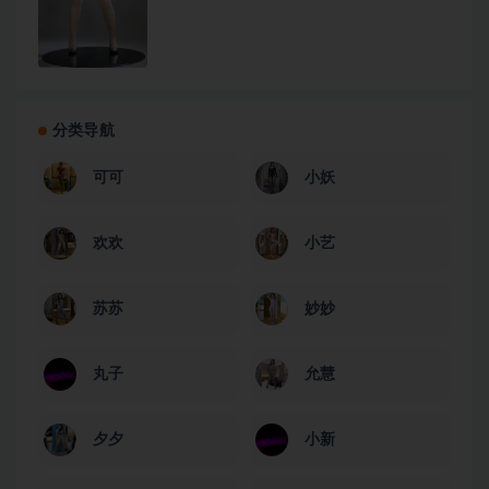
分类导航
可可
小妖
欢欢
小艺
苏苏
妙妙
丸子
允慧
夕夕
小新