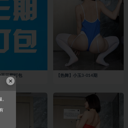
小玉三期打包
【热舞】小玉3-014期
×
服。
。
有