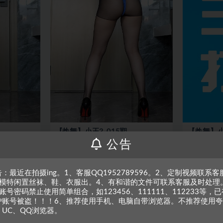
【热舞】小玉3-015期
【热舞】
公告
：最近在拍摄ing。1、客服QQ1952789596。2、定制视频联系客
、模特闲置丝袜、鞋、衣服出。4、有和谐的文件可联系客服及时处理
账号密码禁止使用简单组合，如123456、111111、112233等，已
户账号被盗！！！6、推荐使用手机、电脑自带浏览器。不推荐使用夸
、UC、QQ浏览器。