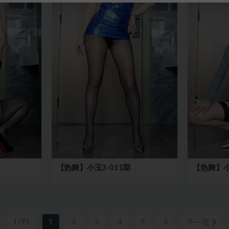
【热舞】小玉3-011期
【热舞】小
1/91
1
2
3
4
5
6
下一页