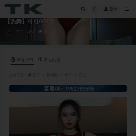
登录
全部
【热舞】可可008期
可可
1
15
详情介绍
常见问题
当前位置：
首页
舞蹈区
可可
正文