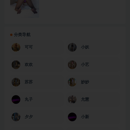
分类导航
可可
小妖
欢欢
小艺
苏苏
妙妙
丸子
允慧
夕夕
小新