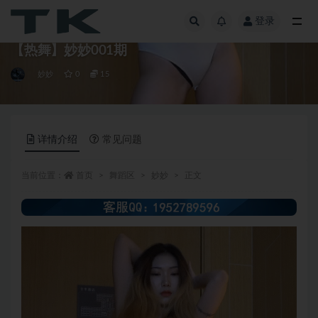
登录
全部
【热舞】妙妙001期
妙妙
0
15
详情介绍
常见问题
当前位置：
首页
舞蹈区
妙妙
正文