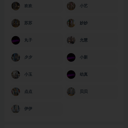
欢欢
小艺
苏苏
妙妙
丸子
允慧
夕夕
小新
小玉
幼真
点点
贝贝
伊伊