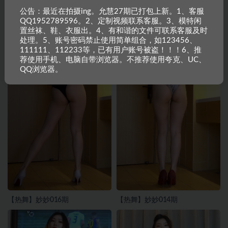
公告：最近在拍摄ing。允慧27期已打包上新。1、客服
QQ1952789596。2、定制视频联系客服。3、模特闲
置丝袜、鞋、衣服出。4、有和谐的文件可联系客服及时
处理。5、账号密码禁止使用简单组合，如123456、
111111、112233等，已有用户账号被盗！！！6、推
荐使用手机、电脑自带浏览器。不推荐使用夸克、UC、
QQ浏览器。
【热舞】妙妙016期
【热舞】妙妙014期