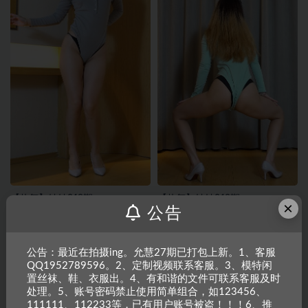
【热舞】妙妙019期
【热舞】妙妙018期
×
公告
公告：最近在拍摄ing。允慧27期已打包上新。1、客服
QQ1952789596。2、定制视频联系客服。3、模特闲
置丝袜、鞋、衣服出。4、有和谐的文件可联系客服及时
处理。5、账号密码禁止使用简单组合，如123456、
111111、112233等，已有用户账号被盗！！！6、推