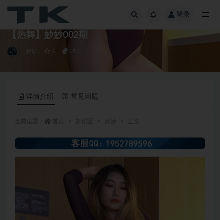
登录
全部
【热舞】妙妙002期
妙妙
1
15
详情介绍
常见问题
当前位置：
首页
舞蹈区
妙妙
正文