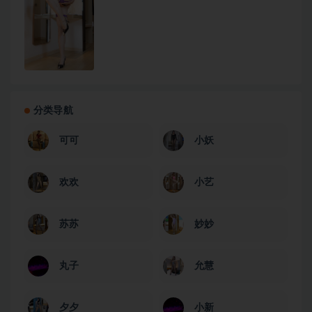
分类导航
可可
小妖
欢欢
小艺
苏苏
妙妙
丸子
允慧
夕夕
小新