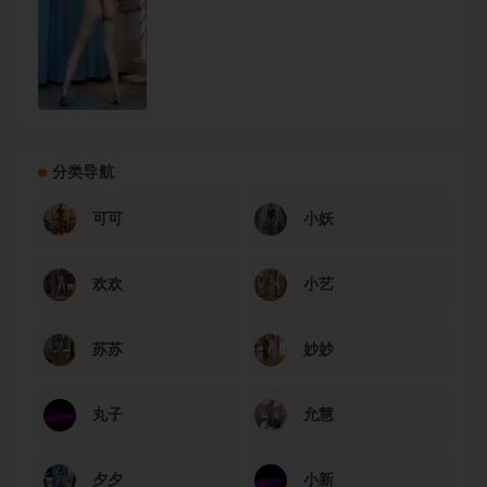
分类导航
可可
小妖
欢欢
小艺
苏苏
妙妙
丸子
允慧
夕夕
小新