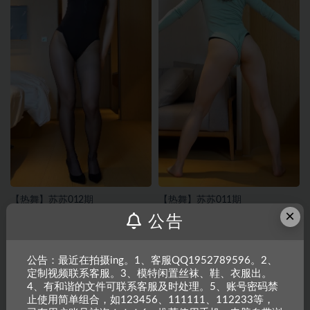
【热舞】苏苏012期
【热舞】苏苏011期
×
公告
公告：最近在拍摄ing。1、客服QQ1952789596。2、
定制视频联系客服。3、模特闲置丝袜、鞋、衣服出。
4、有和谐的文件可联系客服及时处理。5、账号密码禁
止使用简单组合，如123456、111111、112233等，