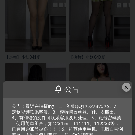
【热舞】小妖041期
【热舞】小妖040期
×
公告
公告：最近在拍摄ing。1、客服QQ1952789596。2、
定制视频联系客服。3、模特闲置丝袜、鞋、衣服出。
4、有和谐的文件可联系客服及时处理。5、账号密码禁
止使用简单组合，如123456、111111、112233等，
已有用户账号被盗！！！6、推荐使用手机、电脑自带浏