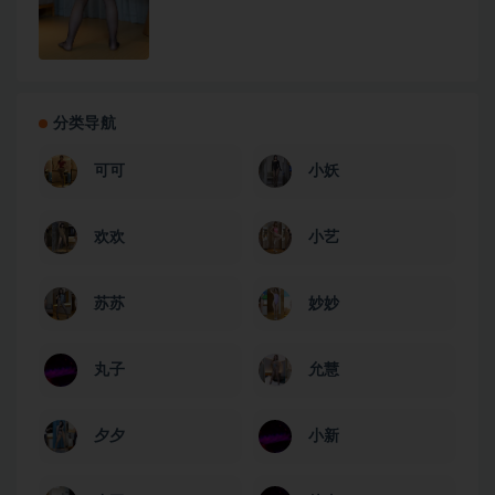
分类导航
可可
小妖
欢欢
小艺
苏苏
妙妙
丸子
允慧
夕夕
小新