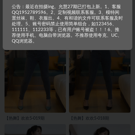
公告：最近在拍摄ing。允慧27期已打包上新。1、客服
QQ1952789596。2、定制视频联系客服。3、模特闲
置丝袜、鞋、衣服出。4、有和谐的文件可联系客服及时
处理。5、账号密码禁止使用简单组合，如123456、
111111、112233等，已有用户账号被盗！！！6、推
荐使用手机、电脑自带浏览器。不推荐使用夸克、UC、
QQ浏览器。
【热舞】欢欢5-019期
【热舞】欢欢5-018期