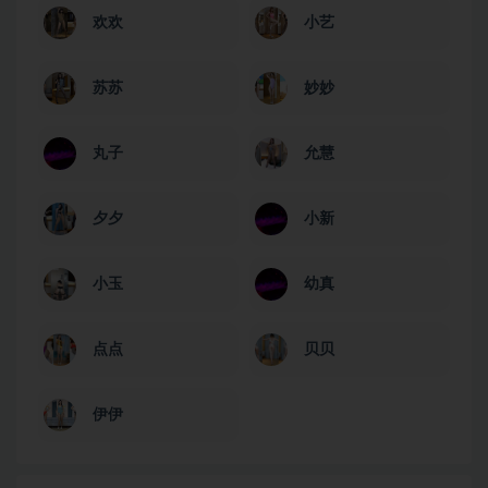
欢欢
小艺
苏苏
妙妙
丸子
允慧
夕夕
小新
小玉
幼真
点点
贝贝
伊伊