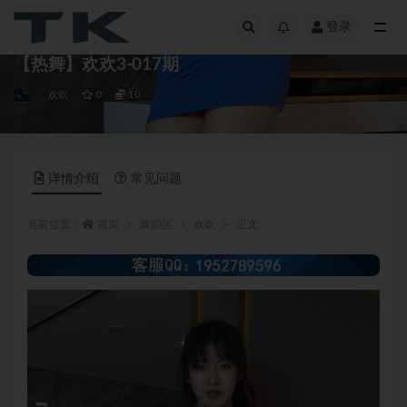
登录
全部
【热舞】欢欢3-017期
欢欢
0
10
详情介绍
常见问题
当前位置：
首页
舞蹈区
欢欢
正文