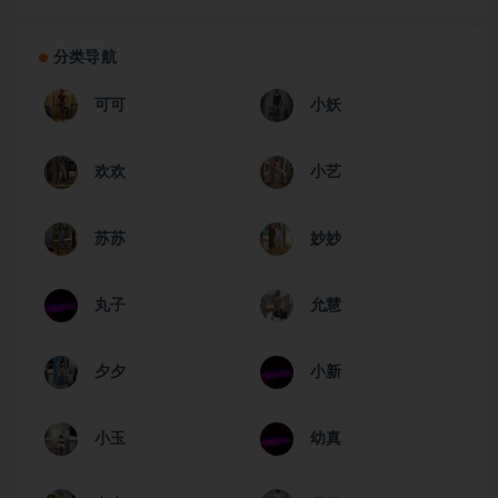
分类导航
可可
小妖
欢欢
小艺
苏苏
妙妙
丸子
允慧
夕夕
小新
小玉
幼真