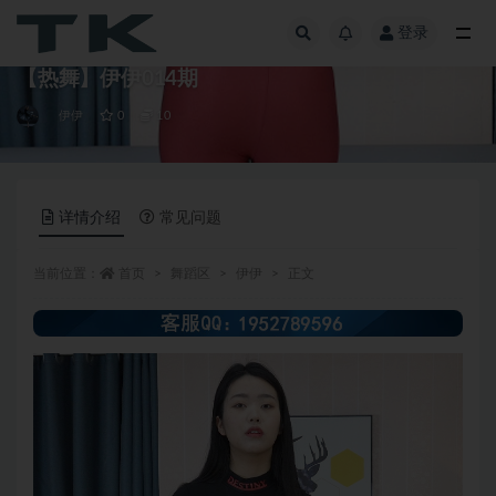
登录
全部
【热舞】伊伊014期
伊伊
0
10
详情介绍
常见问题
当前位置：
首页
舞蹈区
伊伊
正文