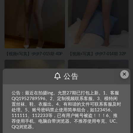
【视频+写真】伊伊7-015期 40P
【视频+写真】伊伊7-014期 32P
×
公告
公告：最近在拍摄ing。允慧27期已打包上新。1、客服
QQ1952789596。2、定制视频联系客服。3、模特闲
置丝袜、鞋、衣服出。4、有和谐的文件可联系客服及时
处理。5、账号密码禁止使用简单组合，如123456、
111111、112233等，已有用户账号被盗！！！6、推
荐使用手机、电脑自带浏览器。不推荐使用夸克、UC、
QQ浏览器。