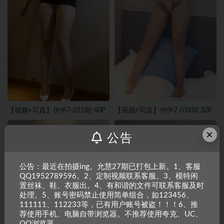
【视频+写真】伊伊7-015期 40P
【视频+写真】伊伊7-014期 32P
×
公告
公告：最近在拍摄ing。允慧27期已打包上新。1、客服
QQ1952789596。2、定制视频联系客服。3、模特闲
置丝袜、鞋、衣服出。4、有和谐的文件可联系客服及时
处理。5、账号密码禁止使用简单组合，如123456、
111111、112233等，已有用户账号被盗！！！6、推
荐使用手机、电脑自带浏览器。不推荐使用夸克、UC、
QQ浏览器。