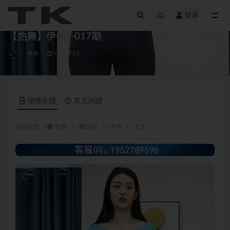
登录
全部
【热舞】伊伊2-017期
伊伊
0
10
详情介绍
常见问题
当前位置：
首页
舞蹈区
伊伊
正文