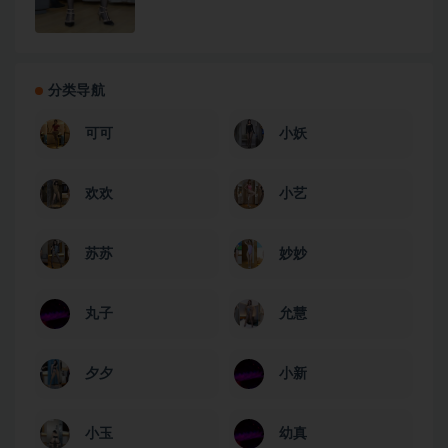
分类导航
可可
小妖
欢欢
小艺
苏苏
妙妙
丸子
允慧
夕夕
小新
小玉
幼真