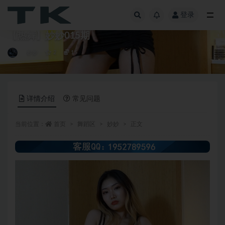
登录
全部
【热舞】妙妙015期
妙妙
2
15
详情介绍
常见问题
当前位置：
首页
舞蹈区
妙妙
正文