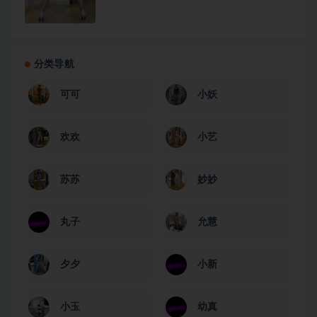
分类导航
可可
小妖
欢欢
小艺
苏苏
妙妙
丸子
允慧
夕夕
小新
小玉
幼真