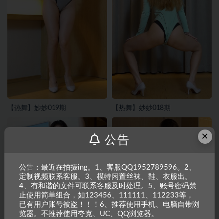
【热舞】妙妙019期
【热舞】妙妙018期
×
公告
公告：最近在拍摄ing。1、客服QQ1952789596。2、
定制视频联系客服。3、模特闲置丝袜、鞋、衣服出。
4、有和谐的文件可联系客服及时处理。5、账号密码禁
止使用简单组合，如123456、111111、112233等，
已有用户账号被盗！！！6、推荐使用手机、电脑自带浏
览器。不推荐使用夸克、UC、QQ浏览器。