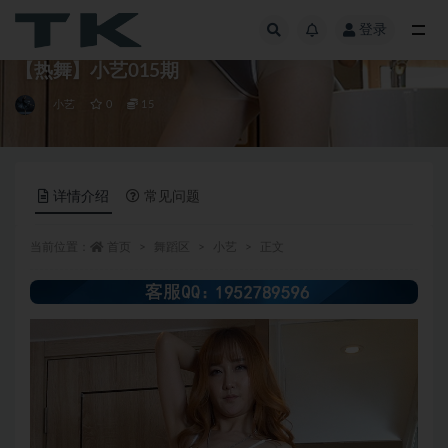
登录
全部
【热舞】小艺015期
小艺
0
15
详情介绍
常见问题
当前位置：
首页
舞蹈区
小艺
正文