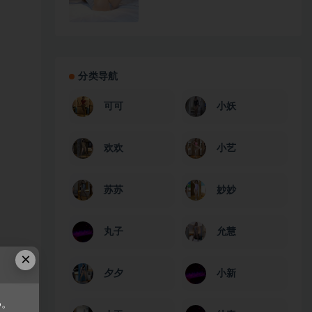
分类导航
可可
小妖
欢欢
小艺
苏苏
妙妙
丸子
允慧
×
夕夕
小新
6。