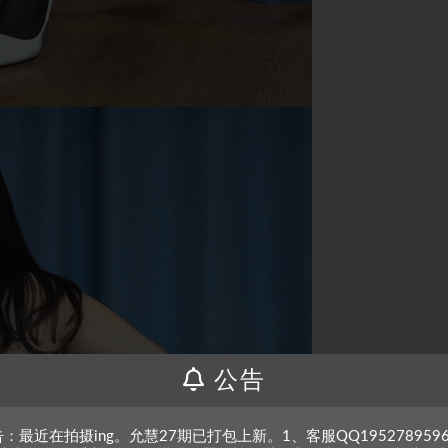
公告
：最近在拍摄ing。允慧27期已打包上新。1、客服QQ195278959