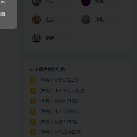
小玉
幼真
文件
脑自
点点
贝贝
伊伊
下载热度排行榜
【热舞】允慧1-021期
1
【热舞】小艺十七期打包
2
【热舞】允慧6-015期
3
【热舞】小艺三期打包
4
【热舞】允慧3-013期
5
【热舞】允慧15-025期
6