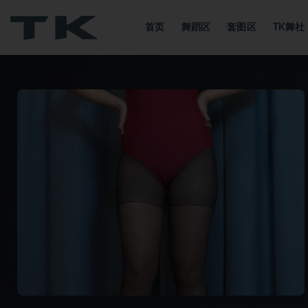
首页
舞蹈区
套图区
TK舞
全部