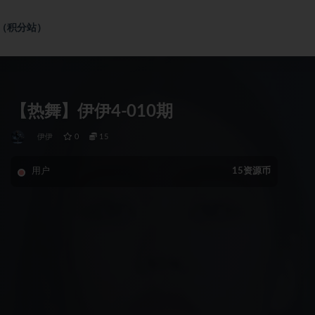
社（积分站）
【热舞】伊伊4-010期
伊伊
0
15
用户
15资源币