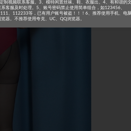
、定制视频联系客服。3、模特闲置丝袜、鞋、衣服出。4、有和谐的
联系客服及时处理。5、账号密码禁止使用简单组合，如123456、
1111、112233等，已有用户账号被盗！！！6、推荐使用手机、电
浏览器。不推荐使用夸克、UC、QQ浏览器。