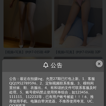
【视频+写真】伊伊7-015期 40P
【视频+写真】伊伊7-014期 32P
×
公告
公告：最近在拍摄ing。允慧27期已打包上新。1、客服
QQ1952789596。2、定制视频联系客服。3、模特闲
置丝袜、鞋、衣服出。4、有和谐的文件可联系客服及时
处理。5、账号密码禁止使用简单组合，如123456、
111111、112233等，已有用户账号被盗！！！6、推
荐使用手机、电脑自带浏览器。不推荐使用夸克、UC、
QQ浏览器。