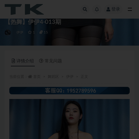
登录
全部
【热舞】伊伊4-013期
伊伊
1
15
详情介绍
常见问题
当前位置：
首页
舞蹈区
伊伊
正文