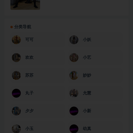
分类导航
可可
小妖
欢欢
小艺
苏苏
妙妙
丸子
允慧
夕夕
小新
小玉
幼真