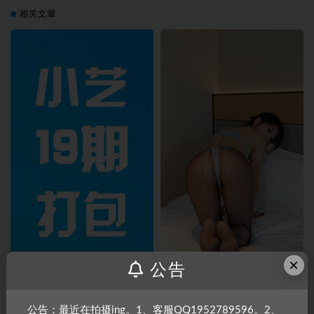
相关文章
×
公告
【热舞】小艺十九期打包
【热舞+移动机位】小艺19-024期
公告：最近在拍摄ing。1、客服QQ1952789596。2、