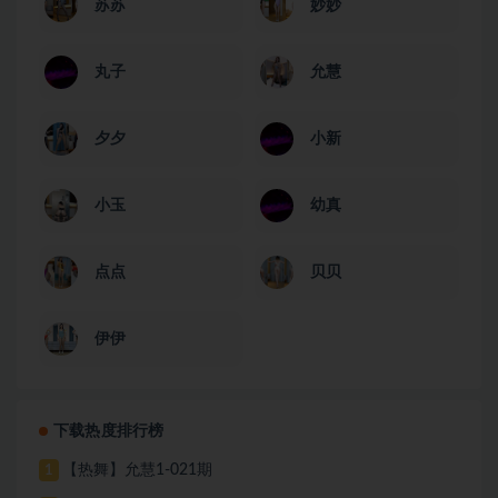
苏苏
妙妙
丸子
允慧
夕夕
小新
小玉
幼真
点点
贝贝
伊伊
下载热度排行榜
【热舞】允慧1-021期
1