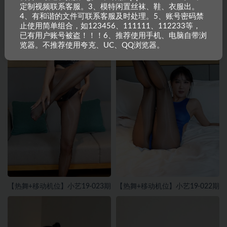
定制视频联系客服。3、模特闲置丝袜、鞋、衣服出。
4、有和谐的文件可联系客服及时处理。5、账号密码禁
止使用简单组合，如123456、111111、112233等，
已有用户账号被盗！！！6、推荐使用手机、电脑自带浏
览器。不推荐使用夸克、UC、QQ浏览器。
【热舞+移动机位】小艺19-023期
【热舞+移动机位】小艺19-022期