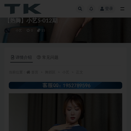
登录
全部
【热舞】小艺5-012期
小艺
0
15
详情介绍
常见问题
当前位置：
首页
舞蹈区
小艺
正文