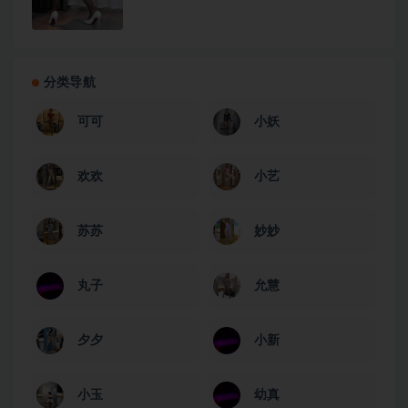
分类导航
可可
小妖
欢欢
小艺
苏苏
妙妙
丸子
允慧
夕夕
小新
小玉
幼真