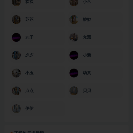
欢欢
小艺
苏苏
妙妙
丸子
允慧
夕夕
小新
小玉
幼真
点点
贝贝
伊伊