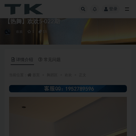
登录
全部
【热舞】欢欢5-022期
欢欢
1
15
详情介绍
常见问题
当前位置：
首页
舞蹈区
欢欢
正文