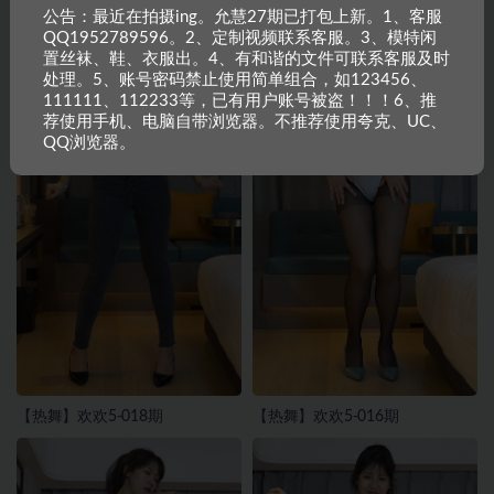
公告：最近在拍摄ing。允慧27期已打包上新。1、客服
QQ1952789596。2、定制视频联系客服。3、模特闲
置丝袜、鞋、衣服出。4、有和谐的文件可联系客服及时
处理。5、账号密码禁止使用简单组合，如123456、
111111、112233等，已有用户账号被盗！！！6、推
荐使用手机、电脑自带浏览器。不推荐使用夸克、UC、
QQ浏览器。
【热舞】欢欢5-018期
【热舞】欢欢5-016期