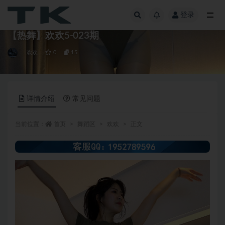
登录
全部
【热舞】欢欢5-023期
欢欢
0
15
详情介绍
常见问题
当前位置：
首页
舞蹈区
欢欢
正文