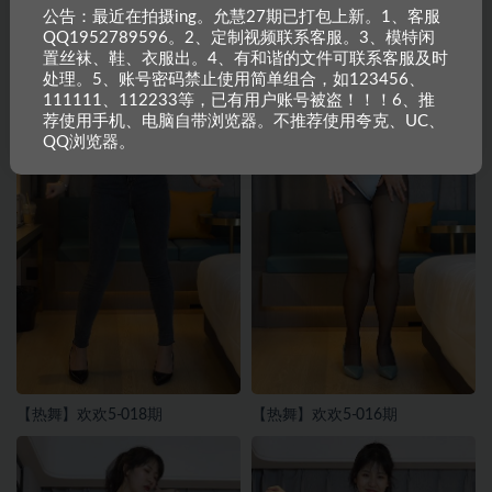
公告：最近在拍摄ing。允慧27期已打包上新。1、客服
QQ1952789596。2、定制视频联系客服。3、模特闲
置丝袜、鞋、衣服出。4、有和谐的文件可联系客服及时
处理。5、账号密码禁止使用简单组合，如123456、
111111、112233等，已有用户账号被盗！！！6、推
荐使用手机、电脑自带浏览器。不推荐使用夸克、UC、
QQ浏览器。
【热舞】欢欢5-018期
【热舞】欢欢5-016期