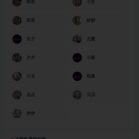
欢欢
小艺
苏苏
妙妙
丸子
允慧
夕夕
小新
小玉
幼真
点点
贝贝
伊伊