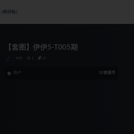
社（积分站）
【套图】伊伊5-T005期
伊伊
1
10
用户
10资源币