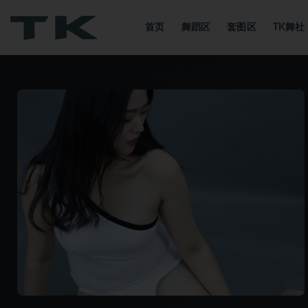
首页
舞蹈区
套图区
TK舞
全部