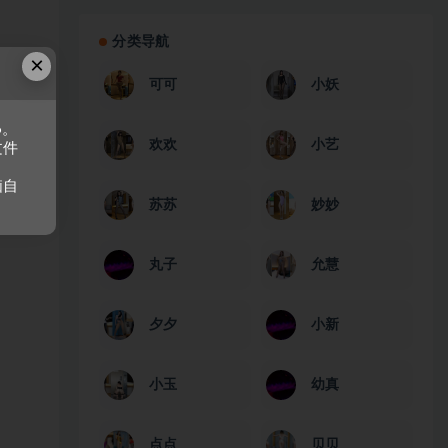
分类导航
×
可可
小妖
6。
欢欢
小艺
文件
脑自
苏苏
妙妙
丸子
允慧
夕夕
小新
小玉
幼真
点点
贝贝