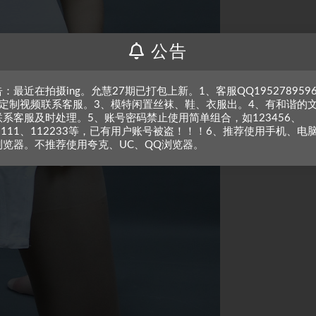
公告
：最近在拍摄ing。允慧27期已打包上新。1、客服QQ195278959
、定制视频联系客服。3、模特闲置丝袜、鞋、衣服出。4、有和谐的
联系客服及时处理。5、账号密码禁止使用简单组合，如123456、
1111、112233等，已有用户账号被盗！！！6、推荐使用手机、电
浏览器。不推荐使用夸克、UC、QQ浏览器。