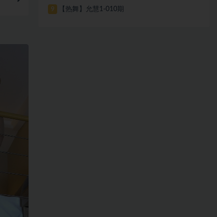
【热舞】允慧1-010期
9