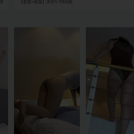
4期
【套图+视频】伊伊5-T006期