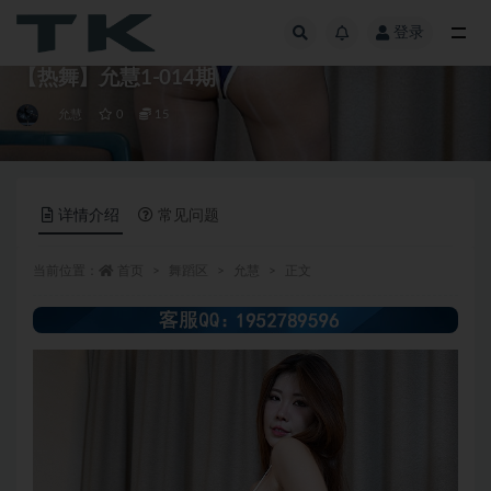
登录
全部
【热舞】允慧1-014期
允慧
0
15
详情介绍
常见问题
当前位置：
首页
舞蹈区
允慧
正文