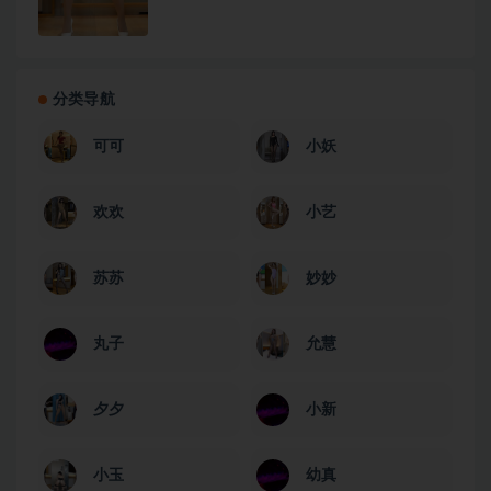
分类导航
可可
小妖
欢欢
小艺
苏苏
妙妙
丸子
允慧
夕夕
小新
小玉
幼真