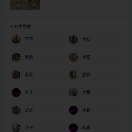
分类导航
可可
小妖
欢欢
小艺
苏苏
妙妙
丸子
允慧
夕夕
小新
小玉
幼真