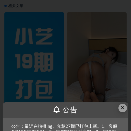
相关文章
×
公告
【热舞】小艺十九期打包
【热舞+移动机位】小艺19-024期
公告：最近在拍摄ing。允慧27期已打包上新。1、客服