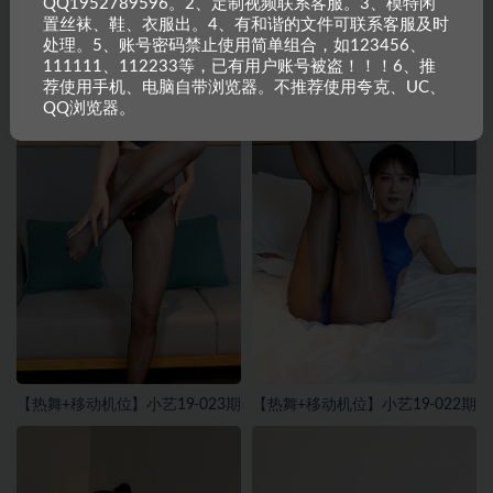
QQ1952789596。2、定制视频联系客服。3、模特闲
置丝袜、鞋、衣服出。4、有和谐的文件可联系客服及时
处理。5、账号密码禁止使用简单组合，如123456、
111111、112233等，已有用户账号被盗！！！6、推
荐使用手机、电脑自带浏览器。不推荐使用夸克、UC、
QQ浏览器。
【热舞+移动机位】小艺19-023期
【热舞+移动机位】小艺19-022期