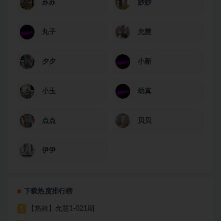
苏苏
妙妙
丸子
允慧
夕夕
小新
小玉
幼真
点点
贝贝
伊伊
下载热度排行榜
【热舞】允慧1-021期
1