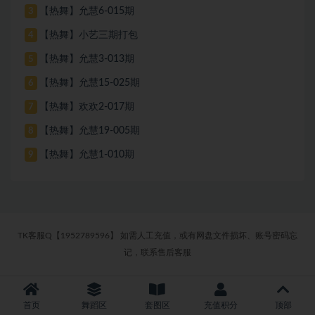
【热舞】允慧6-015期
3
【热舞】小艺三期打包
4
【热舞】允慧3-013期
5
【热舞】允慧15-025期
6
【热舞】欢欢2-017期
7
【热舞】允慧19-005期
8
【热舞】允慧1-010期
9
TK客服Q【1952789596】 如需人工充值，或有网盘文件损坏、账号密码忘
记，联系售后客服
首页
舞蹈区
套图区
充值积分
顶部