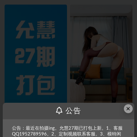
×
公告
【热舞】允慧二十七期打包
【热舞】允慧27-021期
公告：最近在拍摄ing。允慧27期已打包上新。1、客服
QQ1952789596。2、定制视频联系客服。3、模特闲