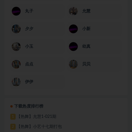
丸子
允慧
夕夕
小新
小玉
幼真
点点
贝贝
伊伊
下载热度排行榜
【热舞】允慧1-021期
1
【热舞】小艺十七期打包
2