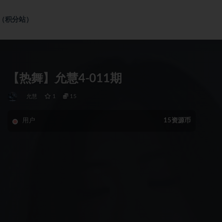
社（积分站）
【热舞】允慧4-011期
允慧
1
15
用户
15资源币