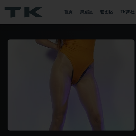
首页
舞蹈区
套图区
TK舞
全部