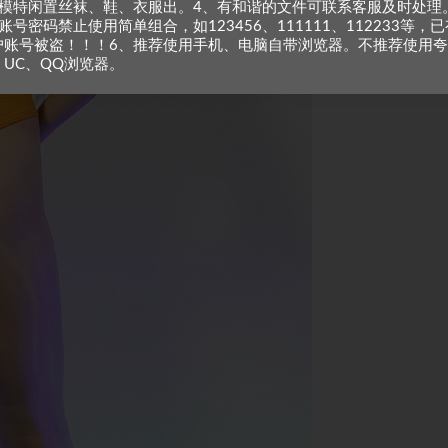
、模特闲置丝袜、鞋、衣服出。4、有和谐的文件可联系客服及时处理
账号密码禁止使用简单组合，如123456、111111、112233等，已
户账号被盗！！！6、推荐使用手机、电脑自带浏览器。不推荐使用夸
、UC、QQ浏览器。