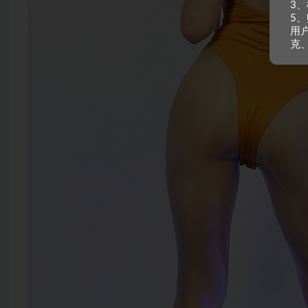
3
5、
用
克