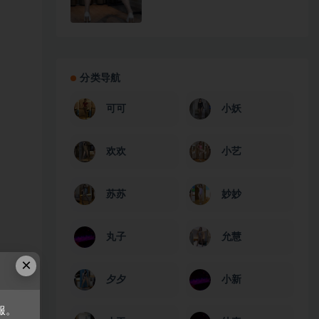
分类导航
可可
小妖
欢欢
小艺
苏苏
妙妙
丸子
允慧
×
夕夕
小新
服。