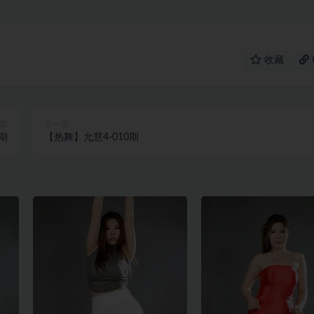
收藏
篇
下一篇
期
【热舞】允慧4-010期