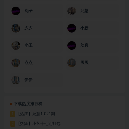
丸子
允慧
夕夕
小新
小玉
幼真
点点
贝贝
伊伊
下载热度排行榜
【热舞】允慧1-021期
1
【热舞】小艺十七期打包
2