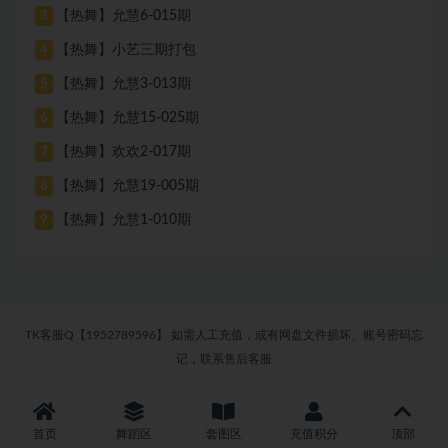
【热舞】允慧6-015期
3
【热舞】小艺三期打包
4
【热舞】允慧3-013期
5
【热舞】允慧15-025期
6
【热舞】欢欢2-017期
7
【热舞】允慧19-005期
8
【热舞】允慧1-010期
9
TK客服Q【1952789596】 如需人工充值，或有网盘文件损坏、账号密码忘
记，联系售后客服
首页
舞蹈区
套图区
充值积分
顶部