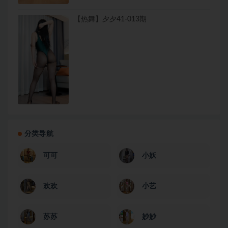
【热舞】夕夕41-013期
分类导航
可可
小妖
欢欢
小艺
苏苏
妙妙