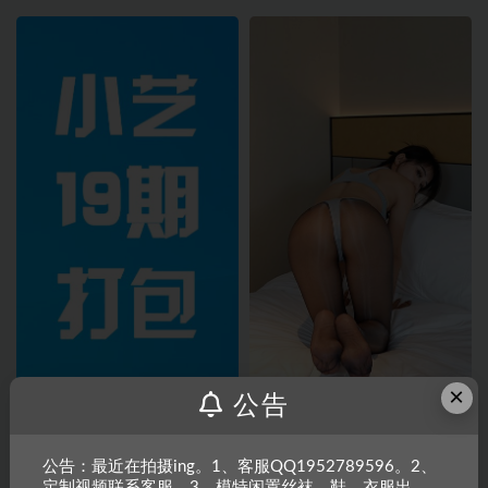
×
公告
【热舞】小艺十九期打包
【热舞+移动机位】小艺19-024期
公告：最近在拍摄ing。1、客服QQ1952789596。2、
定制视频联系客服。3、模特闲置丝袜、鞋、衣服出。