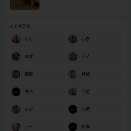
分类导航
可可
小妖
欢欢
小艺
苏苏
妙妙
丸子
允慧
夕夕
小新
小玉
幼真