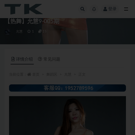
登录
全部
【热舞】允慧9-005期
允慧
1
15
详情介绍
常见问题
当前位置：
首页
舞蹈区
允慧
正文